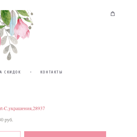
А СКИДОК
•
КОНТАКТЫ
rt-C,украшения,28937
30 pуб.