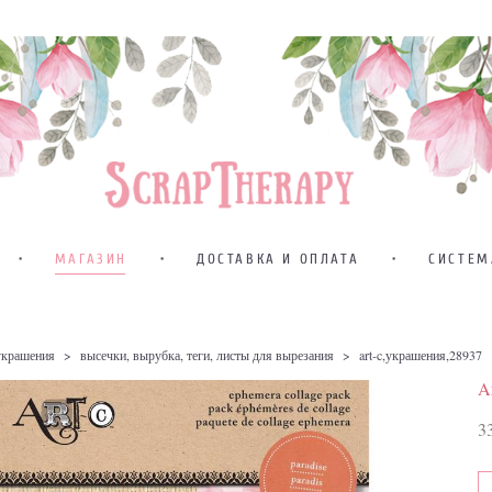
•
МАГАЗИН
•
ДОСТАВКА И ОПЛАТА
•
СИСТЕМ
украшения
>
высечки, вырубка, теги, листы для вырезания
>
art-c,украшения,28937
A
3