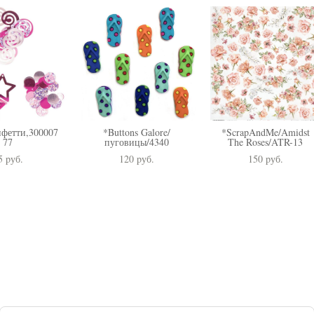
нфетти,300007
*Buttons Galore/
*ScrapAndMe/Amidst
77
пуговицы/4340
The Roses/ATR-13
5 pуб.
120 pуб.
150 pуб.