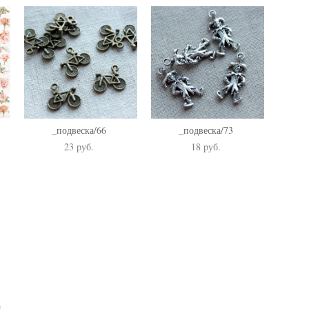
_подвеска/66
_подвеска/73
23 pуб.
18 pуб.