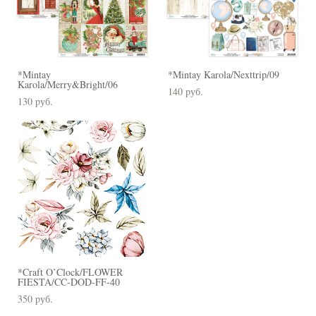
*Mintay
*Mintay Karola/Nexttrip/09
Karola/Merry&Bright/06
140 pуб.
130 pуб.
*Craft O’Clock/FLOWER
FIESTA/CC-DOD-FF-40
350 pуб.