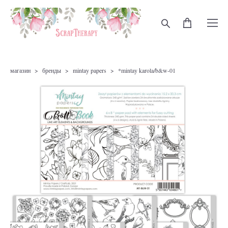
магазин
>
бренды
>
mintay papers
>
*mintay karola/b&w-01