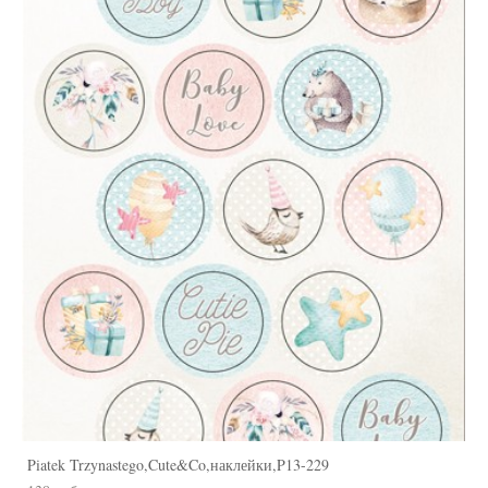
Piatek Trzynastego,Cute&Co,наклейки,P13-229