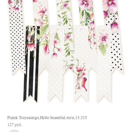
Piatek Trzynastego,Hello beautiful,теги,13-215
127 pуб.