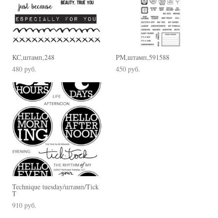
KC,штамп,248
PM,штамп,591588
480 pуб.
450 pуб.
Technique tuesday/штамп/Tick
T
910 pуб.