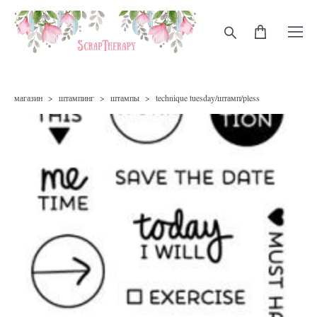
магазин
>
штампинг
>
штампы
>
technique tuesday/штамп/pless