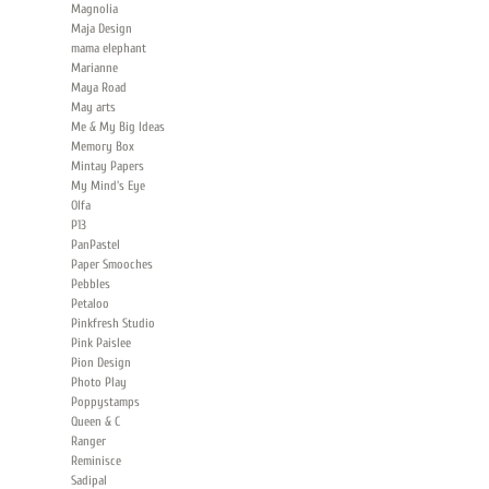
Magnolia
Maja Design
mama elephant
Marianne
Maya Road
May arts
Me & My Big Ideas
Memory Box
Mintay Papers
My Mind's Eye
Olfa
P13
PanPastel
Paper Smooches
Pebbles
Petaloo
Pinkfresh Studio
Pink Paislee
Pion Design
Photo Play
Poppystamps
Queen & C
Ranger
Reminisce
Sadipal