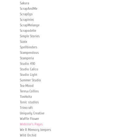
Sakura
ScrapAndMe
ScrapEgo
Scrapiniec
ScrapMelange
Scrapodelie
Simple Stories
Sizzix
Spellbinders
Stampendous
Stamperia
Studio 490
Studio Calico
Studio Light
Summer Studio
Tea-Mood
Teresa Collins
TimHoltz
Tonic studios
Trimcraft
Uniquely Creative
Waffle Flower
Webster's Pages
We R Memory keepers
Wild Orchid