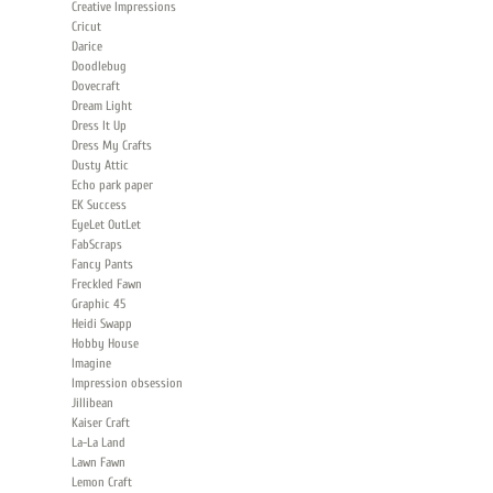
Creative Impressions
Cricut
Darice
Doodlebug
Dovecraft
Dream Light
Dress It Up
Dress My Crafts
Dusty Attic
Echo park paper
EK Success
EyeLet OutLet
FabScraps
Fancy Pants
Freckled Fawn
Graphic 45
Heidi Swapp
Hobby House
Imagine
Impression obsession
Jillibean
Kaiser Сraft
La-La Land
Lawn Fawn
Lemon Craft