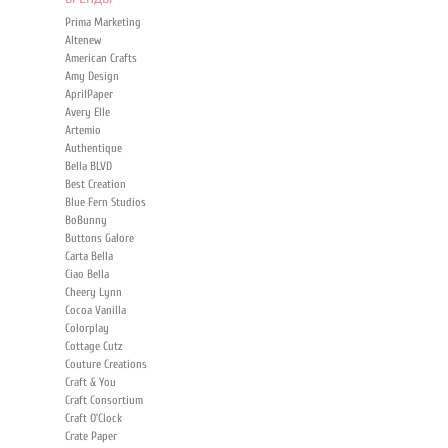
Prima Marketing
Altenew
American Crafts
Amy Design
AprilPaper
Avery Elle
Artemio
Authentique
Bella BLVD
Best Creation
Blue Fern Studios
BoBunny
Buttons Galore
Carta Bella
Ciao Bella
Cheery Lynn
Cocoa Vanilla
Colorplay
Cottage Cutz
Couture Creations
Craft & You
Craft Consortium
Craft O’Clock
Crate Paper