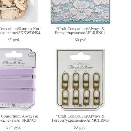
Consortium/Santoro Kori
*Craft Consortium/Always &
украшение/SKKWDNS4
Forever/кружево/AFLRBN01
85 pуб.
180 pуб.
t Consortium/Always &
*Craft Consortium/Always &
ver/лента/AFSRBN05
Forever/украшение/AFMCHRM3
284 pуб.
53 pуб.