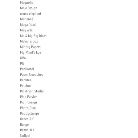
Magnolia
Maja Design
mama elephant
Marianne
Maya Road
May arts
Me & My Big Ideas
Memory Box
Mintay Papers
My Mind's Eye
Olfa
P13
PanPastel
Paper Smooches
Pebbles
Petaloo
Pinkfresh Studio
Pink Paislee
Pion Design
Photo Play
Poppystamps
Queen & C
Ranger
Reminisce
Sadipal