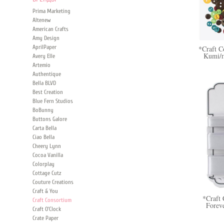
Prima Marketing
Altenew
American Crafts
Amy Design
AprilPaper
*Craft C
Kumi/
Avery Elle
Artemio
Authentique
Bella BLVD
Best Creation
Blue Fern Studios
BoBunny
Buttons Galore
Carta Bella
Ciao Bella
Cheery Lynn
Cocoa Vanilla
Colorplay
Cottage Cutz
Couture Creations
Craft & You
*Craft
Craft Consortium
Forev
Craft O’Clock
Crate Paper