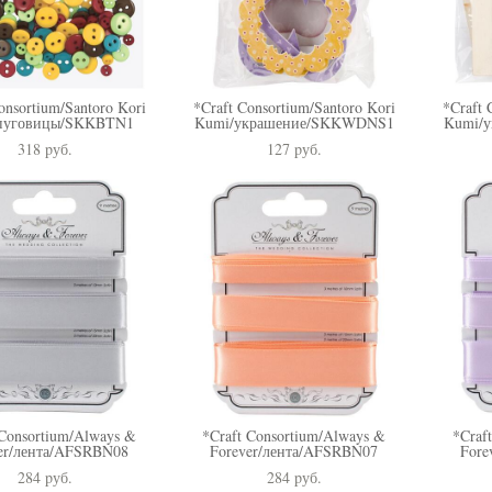
onsortium/Santoro Kori
*Craft Consortium/Santoro Kori
*Craft 
пуговицы/SKKBTN1
Kumi/украшение/SKKWDNS1
Kumi/
318 pуб.
127 pуб.
 Consortium/Always &
*Craft Consortium/Always &
*Craf
er/лента/AFSRBN08
Forever/лента/AFSRBN07
Fore
284 pуб.
284 pуб.