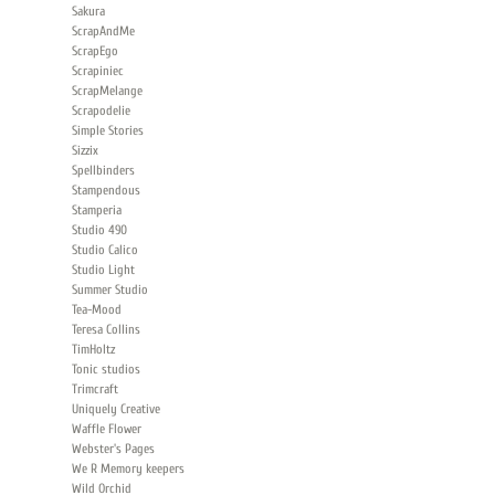
Sakura
ScrapAndMe
ScrapEgo
Scrapiniec
ScrapMelange
Scrapodelie
Simple Stories
Sizzix
Spellbinders
Stampendous
Stamperia
Studio 490
Studio Calico
Studio Light
Summer Studio
Tea-Mood
Teresa Collins
TimHoltz
Tonic studios
Trimcraft
Uniquely Creative
Waffle Flower
Webster's Pages
We R Memory keepers
Wild Orchid