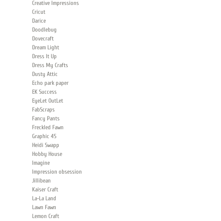
Creative Impressions
Cricut
Darice
Doodlebug
Dovecraft
Dream Light
Dress It Up
Dress My Crafts
Dusty Attic
Echo park paper
EK Success
EyeLet OutLet
FabScraps
Fancy Pants
Freckled Fawn
Graphic 45
Heidi Swapp
Hobby House
Imagine
Impression obsession
Jillibean
Kaiser Сraft
La-La Land
Lawn Fawn
Lemon Craft