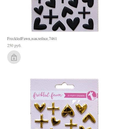
FreckledFawn,наклейки,7461
250 pуб.