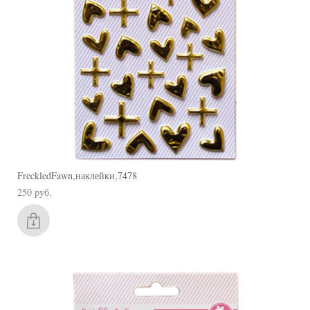
FreckledFawn,наклейки,7478
250 pуб.