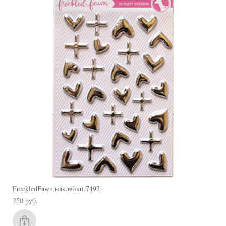
FreckledFawn,наклейки,7492
250 pуб.