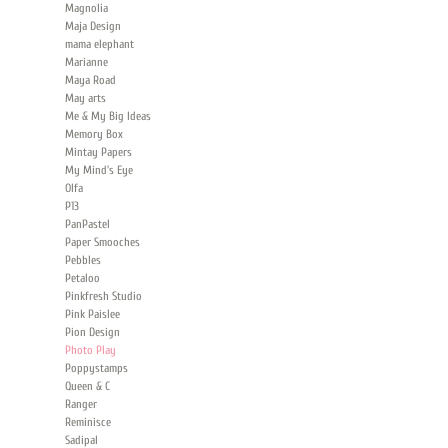
Magnolia
Maja Design
mama elephant
Marianne
Maya Road
May arts
Me & My Big Ideas
Memory Box
Mintay Papers
My Mind's Eye
Olfa
P13
PanPastel
Paper Smooches
Pebbles
Petaloo
Pinkfresh Studio
Pink Paislee
Pion Design
Photo Play
Poppystamps
Queen & C
Ranger
Reminisce
Sadipal