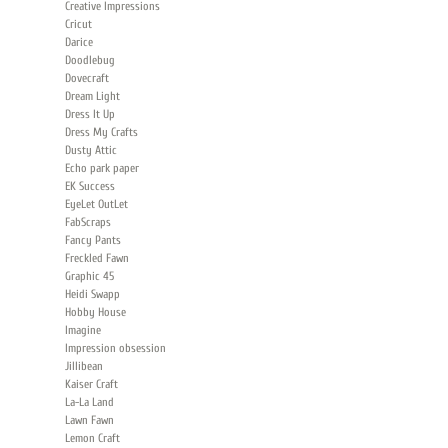
Creative Impressions
Cricut
Darice
Doodlebug
Dovecraft
Dream Light
Dress It Up
Dress My Crafts
Dusty Attic
Echo park paper
EK Success
EyeLet OutLet
FabScraps
Fancy Pants
Freckled Fawn
Graphic 45
Heidi Swapp
Hobby House
Imagine
Impression obsession
Jillibean
Kaiser Сraft
La-La Land
Lawn Fawn
Lemon Craft