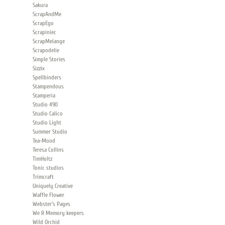
Sakura
ScrapAndMe
ScrapEgo
Scrapiniec
ScrapMelange
Scrapodelie
Simple Stories
Sizzix
Spellbinders
Stampendous
Stamperia
Studio 490
Studio Calico
Studio Light
Summer Studio
Tea-Mood
Teresa Collins
TimHoltz
Tonic studios
Trimcraft
Uniquely Creative
Waffle Flower
Webster's Pages
We R Memory keepers
Wild Orchid