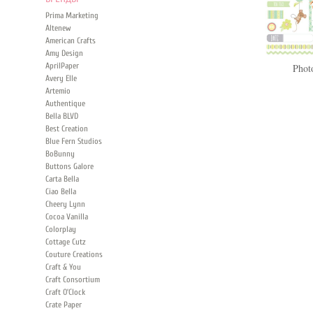
Prima Marketing
Altenew
American Crafts
Amy Design
AprilPaper
Photo
Avery Elle
Artemio
Authentique
Bella BLVD
Best Creation
Blue Fern Studios
BoBunny
Buttons Galore
Carta Bella
Ciao Bella
Cheery Lynn
Cocoa Vanilla
Colorplay
Cottage Cutz
Couture Creations
Craft & You
Craft Consortium
Craft O’Clock
Crate Paper